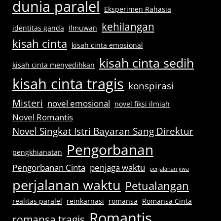
dunia paralel
Eksperimen Rahasia
kehilangan
identitas ganda
Ilmuwan
kisah cinta
kisah cinta emosional
kisah cinta sedih
kisah cinta menyedihkan
kisah cinta tragis
konspirasi
Misteri
novel emosional
novel fiksi ilmiah
Novel Romantis
Novel Singkat Istri Bayaran Sang Direktur
Pengorbanan
pengkhianatan
Pengorbanan Cinta
penjaga waktu
perjalanan jiwa
perjalanan waktu
Petualangan
realitas paralel
reinkarnasi
romansa
Romansa Cinta
Romantis
romansa tragis