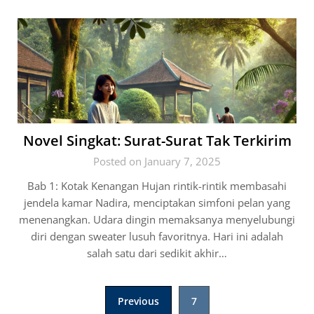
Novel Singkat: Surat-Surat Tak Terkirim
Posted on January 7, 2025
Bab 1: Kotak Kenangan Hujan rintik-rintik membasahi
jendela kamar Nadira, menciptakan simfoni pelan yang
menenangkan. Udara dingin memaksanya menyelubungi
diri dengan sweater lusuh favoritnya. Hari ini adalah
salah satu dari sedikit akhir…
Posts
Previous
7