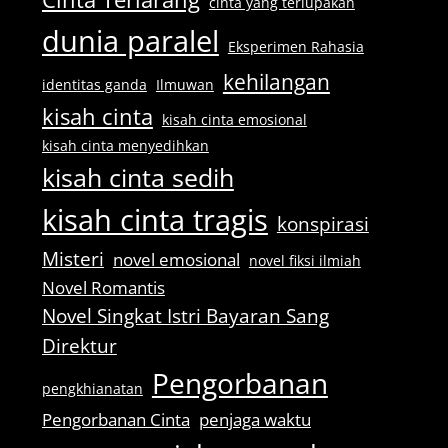
cinta yang terlupakan
dunia paralel
Eksperimen Rahasia
kehilangan
identitas ganda
Ilmuwan
kisah cinta
kisah cinta emosional
kisah cinta menyedihkan
kisah cinta sedih
kisah cinta tragis
konspirasi
Misteri
novel emosional
novel fiksi ilmiah
Novel Romantis
Novel Singkat Istri Bayaran Sang
Direktur
Pengorbanan
pengkhianatan
Pengorbanan Cinta
penjaga waktu