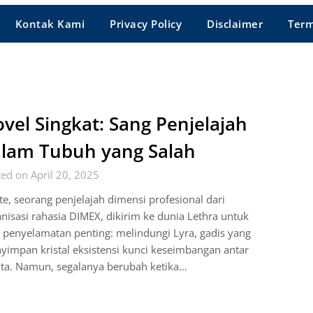
Kontak Kami
Privacy Policy
Disclaimer
Term
vel Singkat: Sang Penjelajah
lam Tubuh yang Salah
ed on April 20, 2025
e, seorang penjelajah dimensi profesional dari
nisasi rahasia DIMEX, dikirim ke dunia Lethra untuk
 penyelamatan penting: melindungi Lyra, gadis yang
impan kristal eksistensi kunci keseimbangan antar
ita. Namun, segalanya berubah ketika…