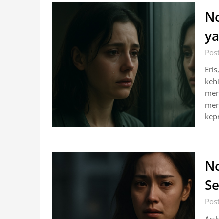
No
ya
Post
Eris
kehi
meni
men
kep
No
Se
Pos
Arsh