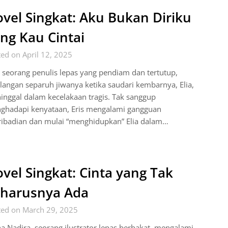
vel Singkat: Aku Bukan Diriku
ng Kau Cintai
ed on April 12, 2025
, seorang penulis lepas yang pendiam dan tertutup,
langan separuh jiwanya ketika saudari kembarnya, Elia,
nggal dalam kecelakaan tragis. Tak sanggup
ghadapi kenyataan, Eris mengalami gangguan
ribadian dan mulai “menghidupkan” Elia dalam…
vel Singkat: Cinta yang Tak
harusnya Ada
ted on March 29, 2025
a Nadira, seorang ilustrator lepas berbakat, mengalami