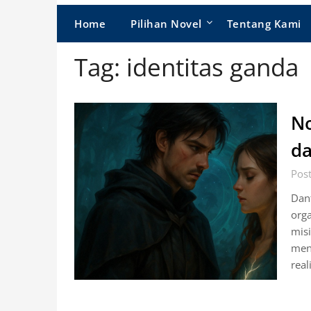
Home
Pilihan Novel
Tentang Kami
Tag:
identitas ganda
No
da
Post
Dant
orga
misi
meny
real