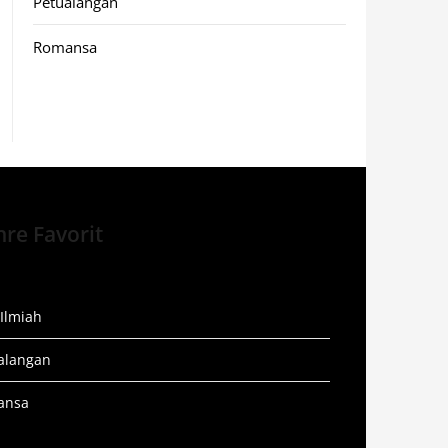
Petualangan
Romansa
re Favorit
 Ilmiah
alangan
ansa