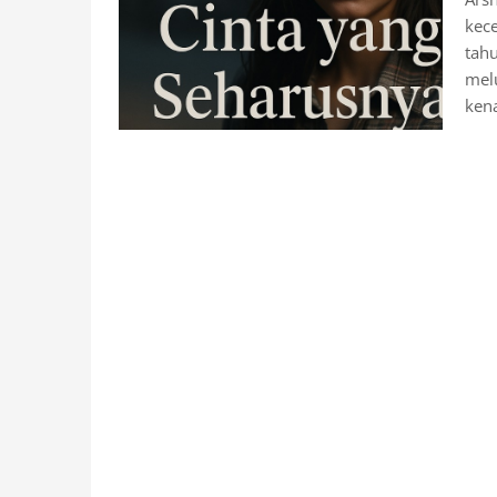
kec
tahu
mel
kena