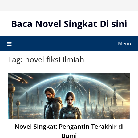
Skip
to
content
Baca Novel Singkat Di sini
Menu
Tag:
novel fiksi ilmiah
Novel Singkat: Pengantin Terakhir di
Bumi