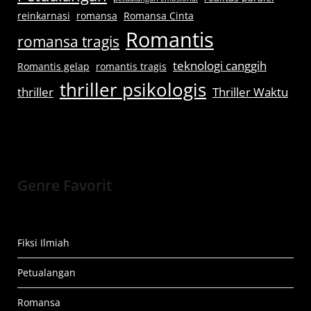
reinkarnasi
romansa
Romansa Cinta
Romantis
romansa tragis
teknologi canggih
Romantis gelap
romantis tragis
thriller psikologis
thriller
Thriller Waktu
Genre Favorit
Fiksi Ilmiah
Petualangan
Romansa