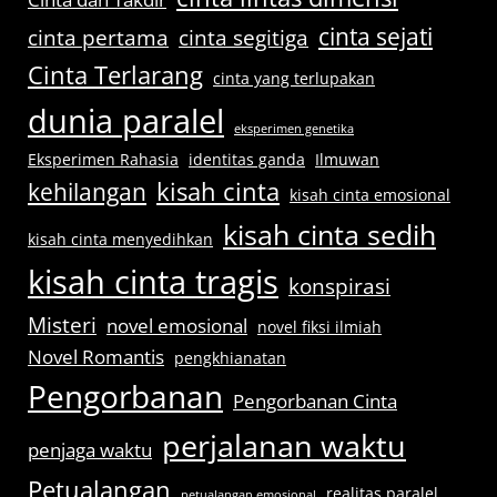
cinta sejati
cinta pertama
cinta segitiga
Cinta Terlarang
cinta yang terlupakan
dunia paralel
eksperimen genetika
Eksperimen Rahasia
identitas ganda
Ilmuwan
kisah cinta
kehilangan
kisah cinta emosional
kisah cinta sedih
kisah cinta menyedihkan
kisah cinta tragis
konspirasi
Misteri
novel emosional
novel fiksi ilmiah
Novel Romantis
pengkhianatan
Pengorbanan
Pengorbanan Cinta
perjalanan waktu
penjaga waktu
Petualangan
realitas paralel
petualangan emosional