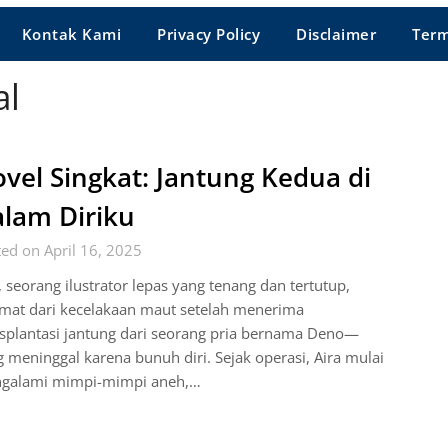
Kontak Kami
Privacy Policy
Disclaimer
Term
al
vel Singkat: Jantung Kedua di
lam Diriku
ed on April 16, 2025
, seorang ilustrator lepas yang tenang dan tertutup,
amat dari kecelakaan maut setelah menerima
splantasi jantung dari seorang pria bernama Deno—
 meninggal karena bunuh diri. Sejak operasi, Aira mulai
galami mimpi-mimpi aneh,…