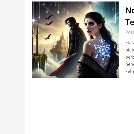
No
Te
Pos
Elar
piat
ber
benc
kel