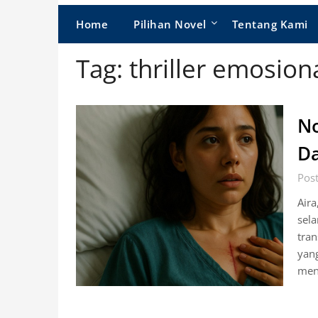
Home
Pilihan Novel
Tentang Kami
Tag:
thriller emosion
No
Da
Post
Aira
sel
tran
yang
men