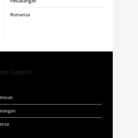
Petualangan
Romansa
re Favorit
 Ilmiah
alangan
ansa