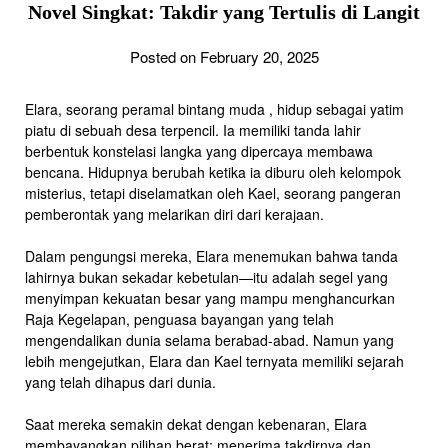
Novel Singkat: Takdir yang Tertulis di Langit
Posted on February 20, 2025
Elara, seorang peramal bintang muda , hidup sebagai yatim
piatu di sebuah desa terpencil. Ia memiliki tanda lahir
berbentuk konstelasi langka yang dipercaya membawa
bencana. Hidupnya berubah ketika ia diburu oleh kelompok
misterius, tetapi diselamatkan oleh Kael, seorang pangeran
pemberontak yang melarikan diri dari kerajaan.
Dalam pengungsi mereka, Elara menemukan bahwa tanda
lahirnya bukan sekadar kebetulan—itu adalah segel yang
menyimpan kekuatan besar yang mampu menghancurkan
Raja Kegelapan, penguasa bayangan yang telah
mengendalikan dunia selama berabad-abad. Namun yang
lebih mengejutkan, Elara dan Kael ternyata memiliki sejarah
yang telah dihapus dari dunia.
Saat mereka semakin dekat dengan kebenaran, Elara
membayangkan pilihan berat: menerima takdirnya dan