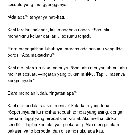
sesuatu yang mengganggunya.
“Ada apa?” tanyanya hati-hati.
Kael terdiam sejenak, lalu menghela napas. “Saat aku
menarikmu keluar dari air… sesuatu terjadi.”
Elara menegakkan tubuhnya, merasa ada sesuatu yang tidak
beres. “Apa maksudmu?”
Kael menatap lurus ke matanya. “Saat aku menyentuhmu, aku
melihat sesuatu—ingatan yang bukan milikku. Tapi… rasanya
sangat nyata.”
Elara menelan ludah. “Ingatan apa?”
Kael menunduk, seakan mencari kata-kata yang tepat.
“Sepertinya diriku melihat sebuah tempat yang asing, dengan
menara tinggi yang terbuat dari kristal. Aku melihat diriku
sendiri… tapi bukan aku yang sekarang. Aku mengenakan
pakaian yang berbeda, dan di sampingku ada kau.”