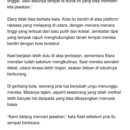
tinggal. Satu-satunya tempat di dunia ini yang bisa memberi
kita jawaban.”
Elara tidak bisa berkata-kata. Kota itu berdiri di atas platform
raksasa yang melayang di udara, dengan menara-menara
tinggi yang terbuat dari batu putih dan kristal. Jembatan tipis
yang tampak rapuh menghubungkan tanah tempat mereka
berdiri dengan kota tersebut.
Kael berjalan lebih dulu di atas jembatan, sementara Elara
menelan ludah sebelum mengikutinya. Saat mereka semakin
dekat, udara terasa lebih ringan, seakan beban di tubuhnya
berkurang.
Di gerbang kota, seorang pria tua berjubah ungu menunggu
mereka. Matanya tajam, seperti seseorang yang telah melihat
lebih banyak hal daripada yang bisa dibayangkan manusia
biasa.
“Kami datang mencari jawaban,” kata Kael sebelum pria itu
sempat berbicara.