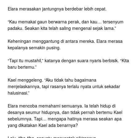
Elara merasakan jantungnya berdebar lebih cepat.
“Kau memakai gaun berwarna perak, dan kau… tersenyum
padaku. Seakan kita telah saling mengenal sejak lama.”
Keheningan menggantung di antara mereka. Elara merasa
kepalanya semakin pusing.
“Tapi itu mustahil,” katanya dengan suara nyaris berbisik. “Kita
baru bertemu.”
Kael menggeleng. “Aku tidak tahu bagaimana
menjelaskannya, tapi rasanya terlalu nyata untuk sekadar
halusinasi.”
Elara mencoba memahami semuanya. Ia telah hidup di
desanya seumur hidupnya, dan tidak pernah bertemu Kael
sebelumnya. Tapi… mengapa hatinya merasa seakan apa
yang dikatakan Kael ada benarnya?
Lalu, tiba-tiba, sesuatu menyentak pikirannya.