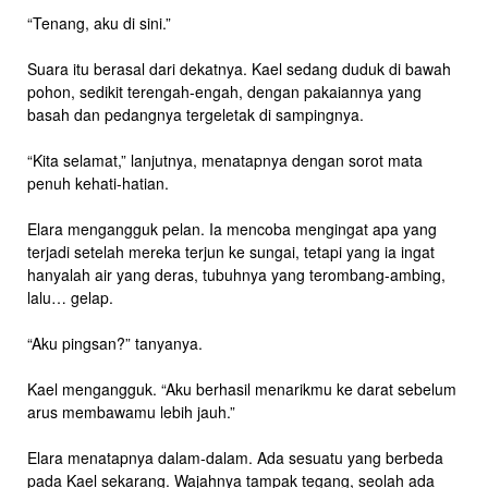
“Tenang, aku di sini.”
Suara itu berasal dari dekatnya. Kael sedang duduk di bawah
pohon, sedikit terengah-engah, dengan pakaiannya yang
basah dan pedangnya tergeletak di sampingnya.
“Kita selamat,” lanjutnya, menatapnya dengan sorot mata
penuh kehati-hatian.
Elara mengangguk pelan. Ia mencoba mengingat apa yang
terjadi setelah mereka terjun ke sungai, tetapi yang ia ingat
hanyalah air yang deras, tubuhnya yang terombang-ambing,
lalu… gelap.
“Aku pingsan?” tanyanya.
Kael mengangguk. “Aku berhasil menarikmu ke darat sebelum
arus membawamu lebih jauh.”
Elara menatapnya dalam-dalam. Ada sesuatu yang berbeda
pada Kael sekarang. Wajahnya tampak tegang, seolah ada