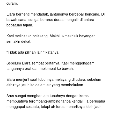
curam.
Elara berhenti mendadak, jantungnya berdebar kencang. Di
bawah sana, sungai berarus deras mengalir di antara
bebatuan tajam.
Kael melihat ke belakang. Makhluk-makhluk bayangan
semakin dekat.
“Tidak ada pilihan lain,” katanya.
Sebelum Elara sempat bertanya, Kael menggenggam
tangannya erat dan melompat ke bawah.
Elara menjerit saat tubuhnya melayang di udara, sebelum
akhirnya jatuh ke dalam air yang membekukan.
Arus sungai menghantam tubuhnya dengan keras,
membuatnya terombang-ambing tanpa kendali. Ia berusaha
menggapai sesuatu, tetapi air terus menariknya lebih jauh.