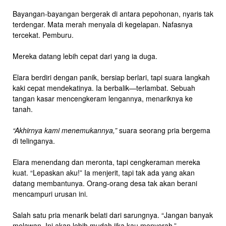
Bayangan-bayangan bergerak di antara pepohonan, nyaris tak
terdengar. Mata merah menyala di kegelapan. Nafasnya
tercekat. Pemburu.
Mereka datang lebih cepat dari yang ia duga.
Elara berdiri dengan panik, bersiap berlari, tapi suara langkah
kaki cepat mendekatinya. Ia berbalik—terlambat. Sebuah
tangan kasar mencengkeram lengannya, menariknya ke
tanah.
“Akhirnya kami menemukannya,”
suara seorang pria bergema
di telinganya.
Elara menendang dan meronta, tapi cengkeraman mereka
kuat. “Lepaskan aku!” Ia menjerit, tapi tak ada yang akan
datang membantunya. Orang-orang desa tak akan berani
mencampuri urusan ini.
Salah satu pria menarik belati dari sarungnya. “Jangan banyak
melawan. Ini akan lebih mudah jika kau menyerah.”