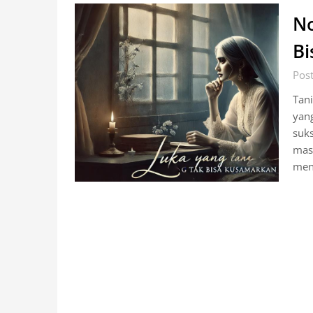
No
Bi
Pos
Tani
yang
suk
mas
menc