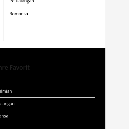
Petualangan
Romansa
re Favorit
 Ilmiah
alangan
ansa