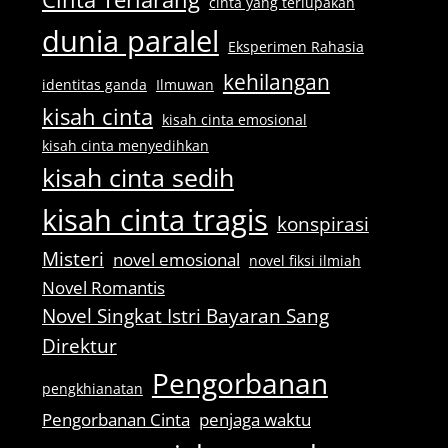
cinta yang terlupakan
dunia paralel
Eksperimen Rahasia
kehilangan
identitas ganda
Ilmuwan
kisah cinta
kisah cinta emosional
kisah cinta menyedihkan
kisah cinta sedih
kisah cinta tragis
konspirasi
Misteri
novel emosional
novel fiksi ilmiah
Novel Romantis
Novel Singkat Istri Bayaran Sang
Direktur
Pengorbanan
pengkhianatan
Pengorbanan Cinta
penjaga waktu