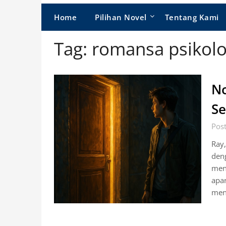
Home
Pilihan Novel
Tentang Kami
Tag:
romansa psikolo
No
S
Post
Ray,
deng
men
apar
men