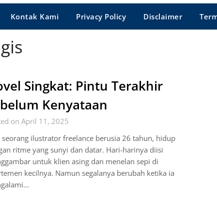
Kontak Kami
Privacy Policy
Disclaimer
Term
gis
vel Singkat: Pintu Terakhir
ebelum Kenyataan
ed on April 11, 2025
 seorang ilustrator freelance berusia 26 tahun, hidup
an ritme yang sunyi dan datar. Hari-harinya diisi
ggambar untuk klien asing dan menelan sepi di
temen kecilnya. Namun segalanya berubah ketika ia
galami…