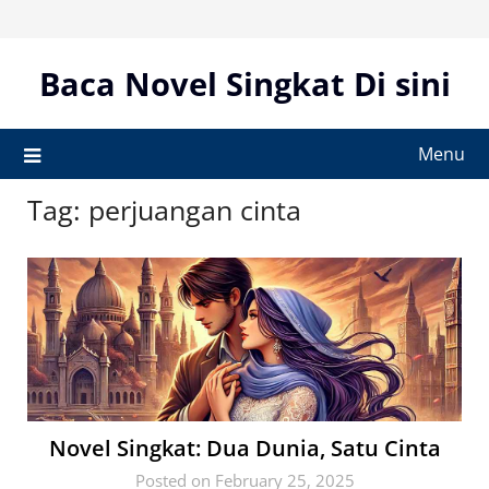
Skip
to
content
Baca Novel Singkat Di sini
Menu
Tag:
perjuangan cinta
Novel Singkat: Dua Dunia, Satu Cinta
Posted on February 25, 2025