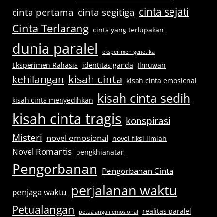
cinta sejati
cinta pertama
cinta segitiga
Cinta Terlarang
cinta yang terlupakan
dunia paralel
eksperimen genetika
Eksperimen Rahasia
identitas ganda
Ilmuwan
kisah cinta
kehilangan
kisah cinta emosional
kisah cinta sedih
kisah cinta menyedihkan
kisah cinta tragis
konspirasi
Misteri
novel emosional
novel fiksi ilmiah
Novel Romantis
pengkhianatan
Pengorbanan
Pengorbanan Cinta
perjalanan waktu
penjaga waktu
Petualangan
realitas paralel
petualangan emosional