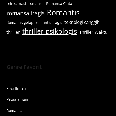
reinkarnasi
romansa
Romansa Cinta
Romantis
romansa tragis
teknologi canggih
Romantis gelap
romantis tragis
thriller psikologis
thriller
Thriller Waktu
Genre Favorit
Fiksi Ilmiah
Petualangan
Romansa