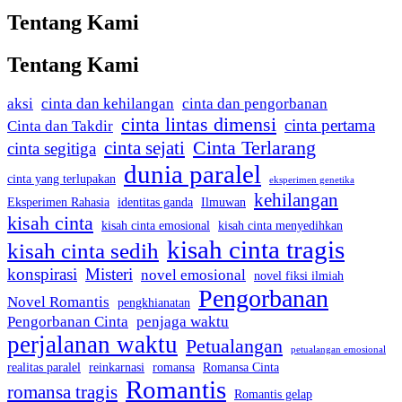
Tentang Kami
Tentang Kami
aksi
cinta dan kehilangan
cinta dan pengorbanan
cinta lintas dimensi
cinta pertama
Cinta dan Takdir
Cinta Terlarang
cinta sejati
cinta segitiga
dunia paralel
cinta yang terlupakan
eksperimen genetika
kehilangan
Eksperimen Rahasia
identitas ganda
Ilmuwan
kisah cinta
kisah cinta emosional
kisah cinta menyedihkan
kisah cinta tragis
kisah cinta sedih
konspirasi
Misteri
novel emosional
novel fiksi ilmiah
Pengorbanan
Novel Romantis
pengkhianatan
Pengorbanan Cinta
penjaga waktu
perjalanan waktu
Petualangan
petualangan emosional
realitas paralel
reinkarnasi
romansa
Romansa Cinta
Romantis
romansa tragis
Romantis gelap