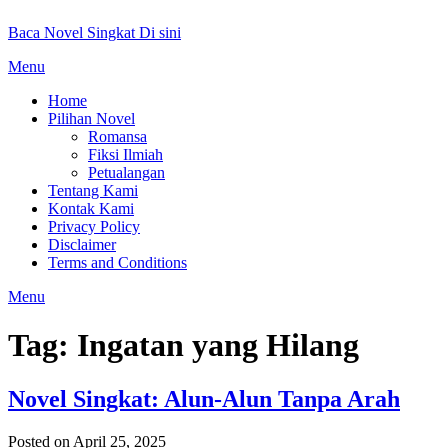
Skip
Baca Novel Singkat Di sini
to
content
Menu
Home
Pilihan Novel
Romansa
Fiksi Ilmiah
Petualangan
Tentang Kami
Kontak Kami
Privacy Policy
Disclaimer
Terms and Conditions
Menu
Tag:
Ingatan yang Hilang
Novel Singkat: Alun-Alun Tanpa Arah
Posted on April 25, 2025