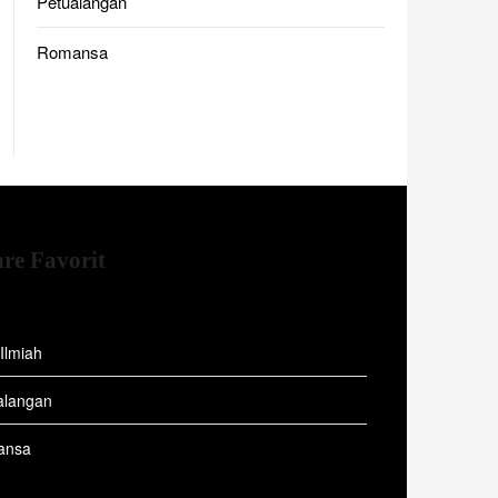
Petualangan
Romansa
re Favorit
 Ilmiah
alangan
ansa