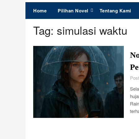
Home
Pilihan Novel
Tentang Kami
Tag:
simulasi waktu
No
Pe
Post
Sela
huja
Rain
terh