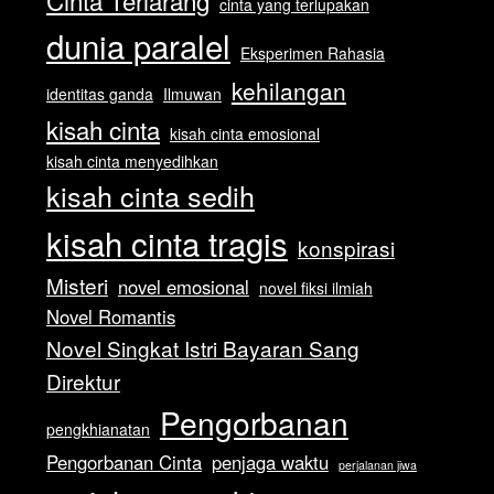
cinta yang terlupakan
dunia paralel
Eksperimen Rahasia
kehilangan
identitas ganda
Ilmuwan
kisah cinta
kisah cinta emosional
kisah cinta menyedihkan
kisah cinta sedih
kisah cinta tragis
konspirasi
Misteri
novel emosional
novel fiksi ilmiah
Novel Romantis
Novel Singkat Istri Bayaran Sang
Direktur
Pengorbanan
pengkhianatan
Pengorbanan Cinta
penjaga waktu
perjalanan jiwa