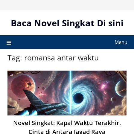
Skip
to
content
Baca Novel Singkat Di sini
Menu
Tag:
romansa antar waktu
Novel Singkat: Kapal Waktu Terakhir,
Cinta di Antara Jagad Raya