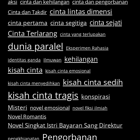
aksi
cinta dan kehilangan
cinta dan pengorbanan
cinta lintas dimensi
Cinta dan Takdir
cinta sejati
cinta pertama
cinta segitiga
Cinta Terlarang
cinta yang terlupakan
dunia paralel
Eksperimen Rahasia
kehilangan
identitas ganda
Ilmuwan
kisah cinta
kisah cinta emosional
kisah cinta sedih
kisah cinta menyedihkan
kisah cinta tragis
konspirasi
Misteri
novel emosional
novel fiksi ilmiah
Novel Romantis
Novel Singkat Istri Bayaran Sang Direktur
Pengorbanan
pengkhianatan