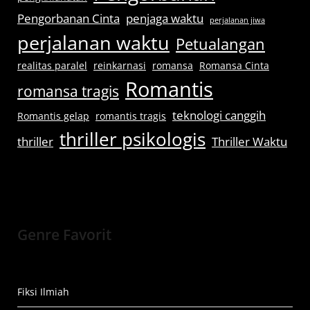
Pengorbanan Cinta
penjaga waktu
perjalanan jiwa
perjalanan waktu
Petualangan
realitas paralel
reinkarnasi
romansa
Romansa Cinta
Romantis
romansa tragis
teknologi canggih
Romantis gelap
romantis tragis
thriller psikologis
thriller
Thriller Waktu
Genre Favorit
Fiksi Ilmiah