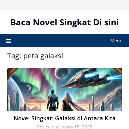
Skip
to
content
Baca Novel Singkat Di sini
Menu
Tag:
peta galaksi
Novel Singkat: Galaksi di Antara Kita
Posted on January 15, 2025