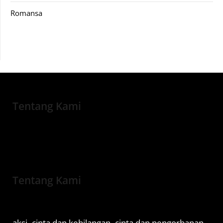
Romansa
Tentang Kami
Tentang Kami
aksi
cinta dan kehilangan
cinta dan pengorbanan