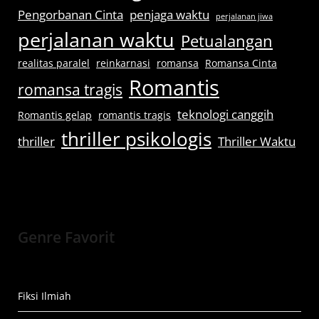
Pengorbanan Cinta
penjaga waktu
perjalanan jiwa
perjalanan waktu
Petualangan
realitas paralel
reinkarnasi
romansa
Romansa Cinta
Romantis
romansa tragis
teknologi canggih
Romantis gelap
romantis tragis
thriller psikologis
thriller
Thriller Waktu
Genre Favorit
Fiksi Ilmiah