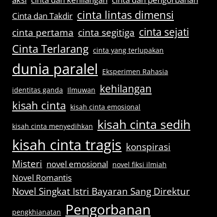
cinta lintas dimensi
Cinta dan Takdir
cinta sejati
cinta pertama
cinta segitiga
Cinta Terlarang
cinta yang terlupakan
dunia paralel
Eksperimen Rahasia
kehilangan
identitas ganda
Ilmuwan
kisah cinta
kisah cinta emosional
kisah cinta sedih
kisah cinta menyedihkan
kisah cinta tragis
konspirasi
Misteri
novel emosional
novel fiksi ilmiah
Novel Romantis
Novel Singkat Istri Bayaran Sang Direktur
Pengorbanan
pengkhianatan