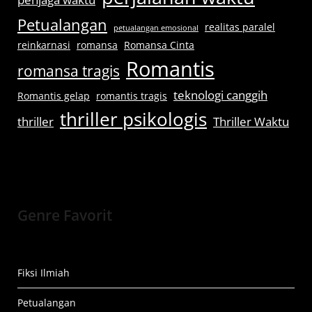
Petualangan
realitas paralel
petualangan emosional
reinkarnasi
romansa
Romansa Cinta
Romantis
romansa tragis
teknologi canggih
Romantis gelap
romantis tragis
thriller psikologis
thriller
Thriller Waktu
Genre Favorit
Fiksi Ilmiah
Petualangan