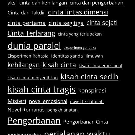
aksi
cinta dan kehilangan
cinta dan pengorbanan
cinta lintas dimensi
Cinta dan Takdir
cinta sejati
cinta pertama
cinta segitiga
Cinta Terlarang
cinta yang terlupakan
dunia paralel
eksperimen genetika
Eksperimen Rahasia
identitas ganda
Ilmuwan
kisah cinta
kehilangan
kisah cinta emosional
kisah cinta sedih
kisah cinta menyedihkan
kisah cinta tragis
konspirasi
Misteri
novel emosional
novel fiksi ilmiah
Novel Romantis
pengkhianatan
Pengorbanan
Pengorbanan Cinta
perjalanan waktu
penjaga waktu