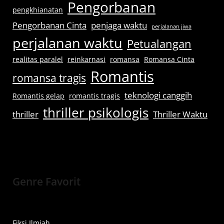
Pengorbanan
pengkhianatan
Pengorbanan Cinta
penjaga waktu
perjalanan jiwa
perjalanan waktu
Petualangan
realitas paralel
reinkarnasi
romansa
Romansa Cinta
Romantis
romansa tragis
teknologi canggih
Romantis gelap
romantis tragis
thriller psikologis
thriller
Thriller Waktu
Genre Favorit
Fiksi Ilmiah