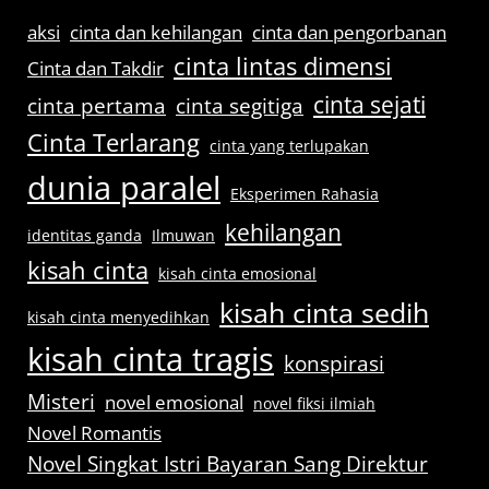
aksi
cinta dan kehilangan
cinta dan pengorbanan
cinta lintas dimensi
Cinta dan Takdir
cinta sejati
cinta pertama
cinta segitiga
Cinta Terlarang
cinta yang terlupakan
dunia paralel
Eksperimen Rahasia
kehilangan
identitas ganda
Ilmuwan
kisah cinta
kisah cinta emosional
kisah cinta sedih
kisah cinta menyedihkan
kisah cinta tragis
konspirasi
Misteri
novel emosional
novel fiksi ilmiah
Novel Romantis
Novel Singkat Istri Bayaran Sang Direktur