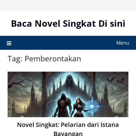
Skip
to
content
Baca Novel Singkat Di sini
Menu
Tag:
Pemberontakan
Novel Singkat: Pelarian dari Istana
Bayangan