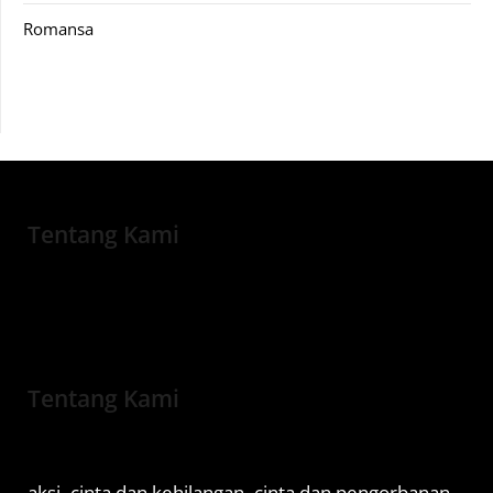
Romansa
Tentang Kami
Tentang Kami
aksi
cinta dan kehilangan
cinta dan pengorbanan