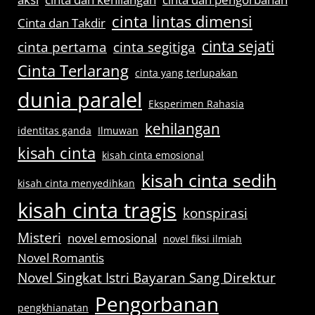
cinta lintas dimensi
Cinta dan Takdir
cinta sejati
cinta pertama
cinta segitiga
Cinta Terlarang
cinta yang terlupakan
dunia paralel
Eksperimen Rahasia
kehilangan
identitas ganda
Ilmuwan
kisah cinta
kisah cinta emosional
kisah cinta sedih
kisah cinta menyedihkan
kisah cinta tragis
konspirasi
Misteri
novel emosional
novel fiksi ilmiah
Novel Romantis
Novel Singkat Istri Bayaran Sang Direktur
Pengorbanan
pengkhianatan