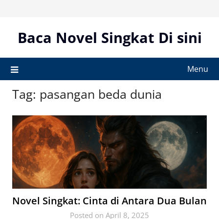
Skip
to
content
Baca Novel Singkat Di sini
Menu
Tag:
pasangan beda dunia
Novel Singkat: Cinta di Antara Dua Bulan
Posted on April 8, 2025