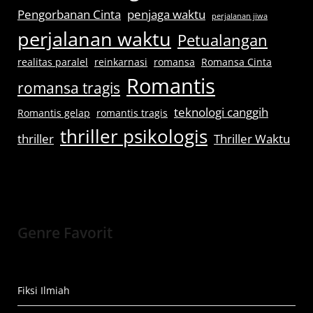
Pengorbanan Cinta
penjaga waktu
perjalanan jiwa
perjalanan waktu
Petualangan
realitas paralel
reinkarnasi
romansa
Romansa Cinta
Romantis
romansa tragis
teknologi canggih
Romantis gelap
romantis tragis
thriller psikologis
thriller
Thriller Waktu
Genre Favorit
Fiksi Ilmiah