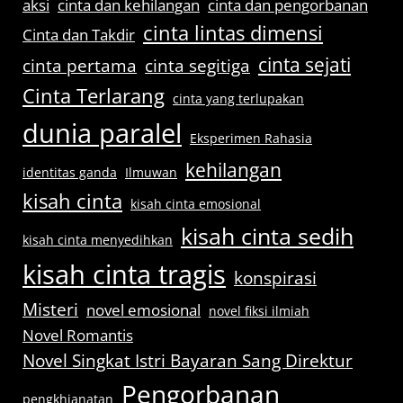
aksi
cinta dan kehilangan
cinta dan pengorbanan
cinta lintas dimensi
Cinta dan Takdir
cinta sejati
cinta pertama
cinta segitiga
Cinta Terlarang
cinta yang terlupakan
dunia paralel
Eksperimen Rahasia
kehilangan
identitas ganda
Ilmuwan
kisah cinta
kisah cinta emosional
kisah cinta sedih
kisah cinta menyedihkan
kisah cinta tragis
konspirasi
Misteri
novel emosional
novel fiksi ilmiah
Novel Romantis
Novel Singkat Istri Bayaran Sang Direktur
Pengorbanan
pengkhianatan