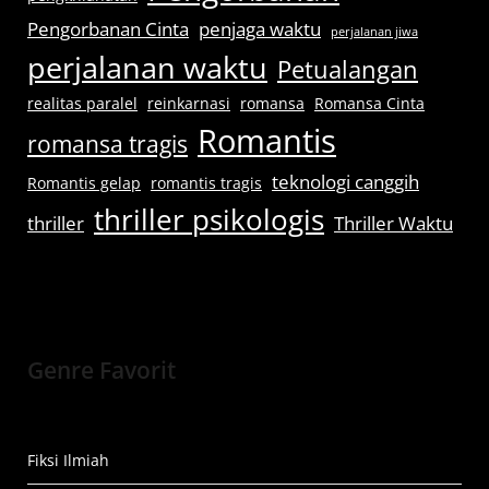
Pengorbanan Cinta
penjaga waktu
perjalanan jiwa
perjalanan waktu
Petualangan
realitas paralel
reinkarnasi
romansa
Romansa Cinta
Romantis
romansa tragis
teknologi canggih
Romantis gelap
romantis tragis
thriller psikologis
thriller
Thriller Waktu
Genre Favorit
Fiksi Ilmiah