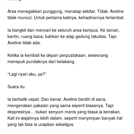
Arsa menegakkan punggung, menatap sekitar. Tidak. Aveline
tidak muncul. Untuk pertama kalinya, kehadirannya terlambat.
Ia bangkit dan mencari ke seluruh area kampus. Ke taman,
kantin, ruang baca, bahkan ke atap gedung fakultas. Tapi
Aveline tidak ada.
Ketika ia kembali ke depan perpustakaan, seseorang
menepuk pundaknya dari belakang.
“Lagi nyari aku, ya?”
Suara itu.
Ia berbalik cepat. Dan benar, Aveline berdiri di sana,
mengenakan pakaian yang sama seperti biasanya. Tapi
ekspresinya… bukan senyum manis yang biasa ia kenakan.
Kali ini wajahnya lebih dalam, seperti menyimpan banyak hal
yang tak bisa ia ucapkan sekaligus.