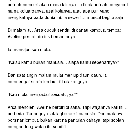
pernah menceritakan masa lalunya. Ia tidak pernah menyebut
nama keluarganya, asal kotanya, atau apa pun yang
mengikatnya pada dunia ini. Ia seperti… muncul begitu saja.
Di malam itu, Arsa duduk sendiri di danau kampus, tempat
Aveline pernah duduk bersamanya.
Ia memejamkan mata.
“Kalau kamu bukan manusia… siapa kamu sebenarnya?”
Dan saat angin malam mulai meniup daun-daun, ia
mendengar suara lembut di belakangnya.
“Kau mulai menyadari sesuatu, ya?”
Arsa menoleh. Aveline berdiri di sana. Tapi wajahnya kali ini…
berbeda. Tenangnya tak lagi seperti manusia. Dan matanya
bersinar lembut, bukan karena pantulan cahaya, tapi seolah
mengandung waktu itu sendiri.