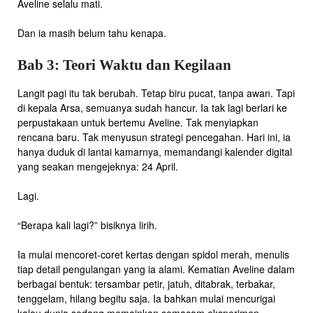
Aveline selalu mati.
Dan ia masih belum tahu kenapa.
Bab 3: Teori Waktu dan Kegilaan
Langit pagi itu tak berubah. Tetap biru pucat, tanpa awan. Tapi
di kepala Arsa, semuanya sudah hancur. Ia tak lagi berlari ke
perpustakaan untuk bertemu Aveline. Tak menyiapkan
rencana baru. Tak menyusun strategi pencegahan. Hari ini, ia
hanya duduk di lantai kamarnya, memandangi kalender digital
yang seakan mengejeknya: 24 April.
Lagi.
“Berapa kali lagi?” bisiknya lirih.
Ia mulai mencoret-coret kertas dengan spidol merah, menulis
tiap detail pengulangan yang ia alami. Kematian Aveline dalam
berbagai bentuk: tersambar petir, jatuh, ditabrak, terbakar,
tenggelam, hilang begitu saja. Ia bahkan mulai mencurigai