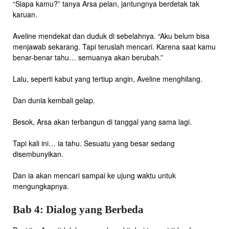
“Siapa kamu?” tanya Arsa pelan, jantungnya berdetak tak
karuan.
Aveline mendekat dan duduk di sebelahnya. “Aku belum bisa
menjawab sekarang. Tapi teruslah mencari. Karena saat kamu
benar-benar tahu… semuanya akan berubah.”
Lalu, seperti kabut yang tertiup angin, Aveline menghilang.
Dan dunia kembali gelap.
Besok, Arsa akan terbangun di tanggal yang sama lagi.
Tapi kali ini… ia tahu. Sesuatu yang besar sedang
disembunyikan.
Dan ia akan mencari sampai ke ujung waktu untuk
mengungkapnya.
Bab 4: Dialog yang Berbeda