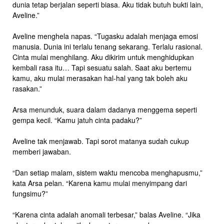
dunia tetap berjalan seperti biasa. Aku tidak butuh bukti lain,
Aveline.”
Aveline menghela napas. “Tugasku adalah menjaga emosi
manusia. Dunia ini terlalu tenang sekarang. Terlalu rasional.
Cinta mulai menghilang. Aku dikirim untuk menghidupkan
kembali rasa itu… Tapi sesuatu salah. Saat aku bertemu
kamu, aku mulai merasakan hal-hal yang tak boleh aku
rasakan.”
Arsa menunduk, suara dalam dadanya menggema seperti
gempa kecil. “Kamu jatuh cinta padaku?”
Aveline tak menjawab. Tapi sorot matanya sudah cukup
memberi jawaban.
“Dan setiap malam, sistem waktu mencoba menghapusmu,”
kata Arsa pelan. “Karena kamu mulai menyimpang dari
fungsimu?”
“Karena cinta adalah anomali terbesar,” balas Aveline. “Jika