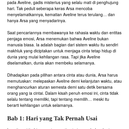
pada Aveline, gadis misterius yang selalu mati di penghujung
hari. Tak peduli seberapa keras Arsa mencoba
menyelamatkannya, kematian Aveline terus terulang… dan
hanya Arsa yang menyadarinya.
Saat pencariannya membawanya ke rahasia waktu dan entitas
penjaga emosi, Arsa menemukan bahwa Aveline bukan
manusia biasa. Ia adalah bagian dari sistem waktu itu sendiri
makhluk yang diciptakan untuk menjaga cinta tetap hidup di
dunia yang mulai kehilangan rasa. Tapi jika Aveline
diselamatkan, dunia akan membeku selamanya.
Dihadapkan pada pilihan antara cinta atau dunia, Arsa harus
memutuskan: melepaskan Aveline demi kelanjutan waktu, atau
menghancurkan aturan semesta demi satu detik bersama
orang yang ia cintai. Dalam kisah penuh emosi ini, cinta tidak
selalu tentang memiliki, tapi tentang memilih… meski itu
berarti kehilangan untuk selamanya.
Bab 1: Hari yang Tak Pernah Usai