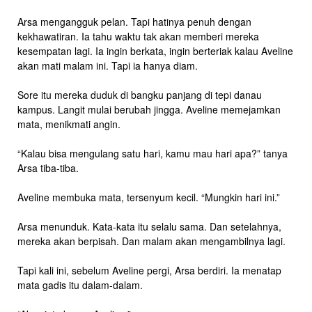
Arsa mengangguk pelan. Tapi hatinya penuh dengan
kekhawatiran. Ia tahu waktu tak akan memberi mereka
kesempatan lagi. Ia ingin berkata, ingin berteriak kalau Aveline
akan mati malam ini. Tapi ia hanya diam.
Sore itu mereka duduk di bangku panjang di tepi danau
kampus. Langit mulai berubah jingga. Aveline memejamkan
mata, menikmati angin.
“Kalau bisa mengulang satu hari, kamu mau hari apa?” tanya
Arsa tiba-tiba.
Aveline membuka mata, tersenyum kecil. “Mungkin hari ini.”
Arsa menunduk. Kata-kata itu selalu sama. Dan setelahnya,
mereka akan berpisah. Dan malam akan mengambilnya lagi.
Tapi kali ini, sebelum Aveline pergi, Arsa berdiri. Ia menatap
mata gadis itu dalam-dalam.