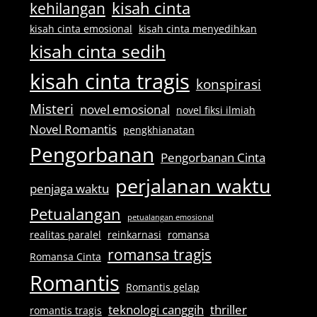
kisah cinta
kehilangan
kisah cinta emosional
kisah cinta menyedihkan
kisah cinta sedih
kisah cinta tragis
konspirasi
Misteri
novel emosional
novel fiksi ilmiah
Novel Romantis
pengkhianatan
Pengorbanan
Pengorbanan Cinta
perjalanan waktu
penjaga waktu
Petualangan
petualangan emosional
realitas paralel
reinkarnasi
romansa
romansa tragis
Romansa Cinta
Romantis
Romantis gelap
teknologi canggih
thriller
romantis tragis