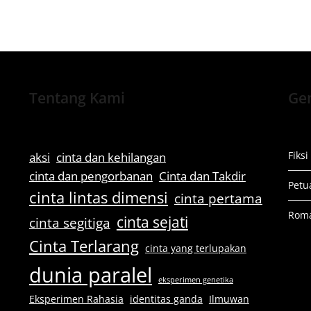
Tentang Kami
Gen
Fiksi
aksi
cinta dan kehilangan
cinta dan pengorbanan
Cinta dan Takdir
Petu
cinta lintas dimensi
cinta pertama
Rom
cinta sejati
cinta segitiga
Cinta Terlarang
cinta yang terlupakan
dunia paralel
eksperimen genetika
Eksperimen Rahasia
identitas ganda
Ilmuwan