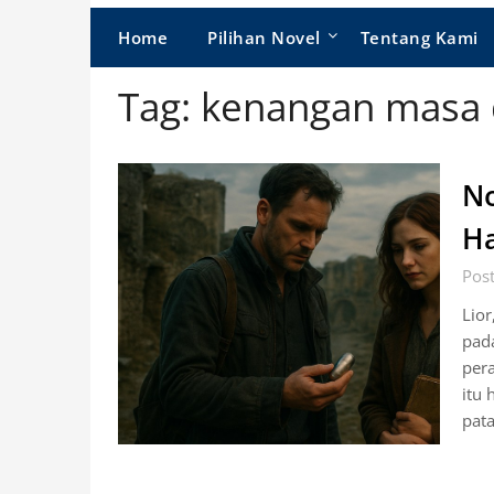
Home
Pilihan Novel
Tentang Kami
Tag:
kenangan masa
No
Ha
Pos
Lio
pad
pera
itu 
pat