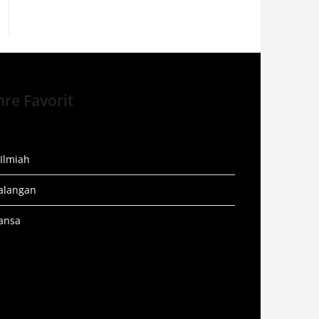
re Favorit
 Ilmiah
alangan
ansa