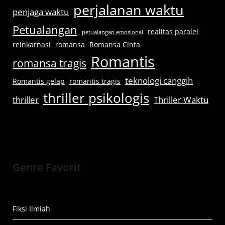
perjalanan waktu
penjaga waktu
Petualangan
realitas paralel
petualangan emosional
reinkarnasi
romansa
Romansa Cinta
Romantis
romansa tragis
teknologi canggih
Romantis gelap
romantis tragis
thriller psikologis
thriller
Thriller Waktu
Genre Favorit
Fiksi Ilmiah