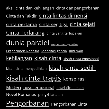
aksi
cinta dan kehilangan
cinta dan pengorbanan
cinta lintas dimensi
Cinta dan Takdir
cinta sejati
cinta pertama
cinta segitiga
Cinta Terlarang
cinta yang terlupakan
dunia paralel
eksperimen genetika
Eksperimen Rahasia
identitas ganda
Ilmuwan
kisah cinta
kehilangan
kisah cinta emosional
kisah cinta sedih
kisah cinta menyedihkan
kisah cinta tragis
konspirasi
Misteri
novel emosional
novel fiksi ilmiah
Novel Romantis
pengkhianatan
Pengorbanan
Pengorbanan Cinta