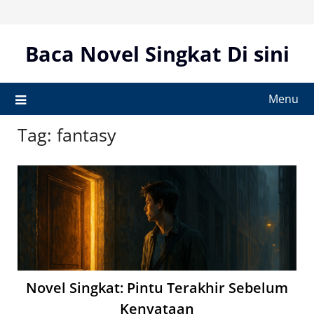
Skip
to
content
Baca Novel Singkat Di sini
Menu
Tag:
fantasy
Novel Singkat: Pintu Terakhir Sebelum
Kenyataan