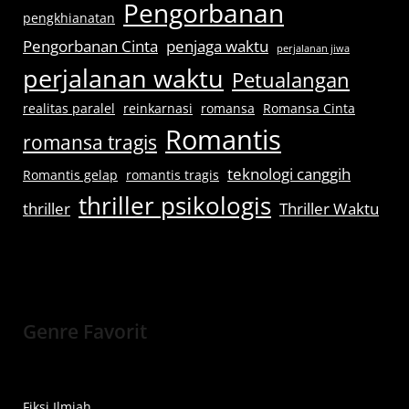
Pengorbanan
pengkhianatan
Pengorbanan Cinta
penjaga waktu
perjalanan jiwa
perjalanan waktu
Petualangan
realitas paralel
reinkarnasi
romansa
Romansa Cinta
Romantis
romansa tragis
teknologi canggih
Romantis gelap
romantis tragis
thriller psikologis
thriller
Thriller Waktu
Genre Favorit
Fiksi Ilmiah