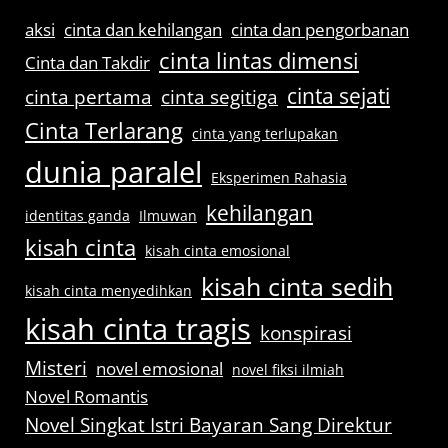
aksi
cinta dan kehilangan
cinta dan pengorbanan
cinta lintas dimensi
Cinta dan Takdir
cinta sejati
cinta pertama
cinta segitiga
Cinta Terlarang
cinta yang terlupakan
dunia paralel
Eksperimen Rahasia
kehilangan
identitas ganda
Ilmuwan
kisah cinta
kisah cinta emosional
kisah cinta sedih
kisah cinta menyedihkan
kisah cinta tragis
konspirasi
Misteri
novel emosional
novel fiksi ilmiah
Novel Romantis
Novel Singkat Istri Bayaran Sang Direktur