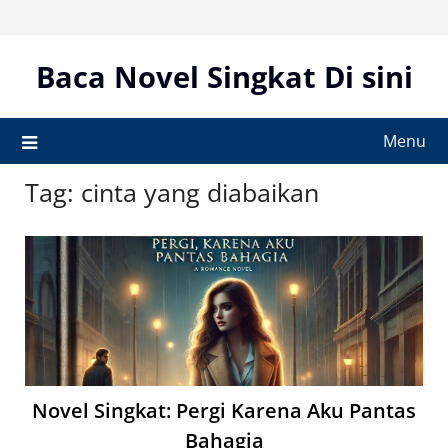
Skip
to
content
Baca Novel Singkat Di sini
Menu
Tag:
cinta yang diabaikan
Novel Singkat: Pergi Karena Aku Pantas
Bahagia