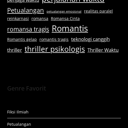
Petualangan
realitas paralel
petualangan emosional
reinkarnasi
romansa
Romansa Cinta
Romantis
romansa tragis
teknologi canggih
Romantis gelap
romantis tragis
thriller psikologis
thriller
Thriller Waktu
Genre Favorit
Fiksi Ilmiah
Petualangan