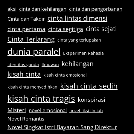
aksi
cinta dan kehilangan
cinta dan pengorbanan
cinta lintas dimensi
Cinta dan Takdir
cinta sejati
cinta pertama
cinta segitiga
Cinta Terlarang
cinta yang terlupakan
dunia paralel
Eksperimen Rahasia
kehilangan
identitas ganda
Ilmuwan
kisah cinta
kisah cinta emosional
kisah cinta sedih
kisah cinta menyedihkan
kisah cinta tragis
konspirasi
Misteri
novel emosional
novel fiksi ilmiah
Novel Romantis
Novel Singkat Istri Bayaran Sang Direktur