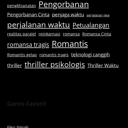
Pengorbanan
pengkhianatan
Pengorbanan Cinta
penjaga waktu
perjalanan jiwa
perjalanan waktu
Petualangan
realitas paralel
reinkarnasi
romansa
Romansa Cinta
Romantis
romansa tragis
teknologi canggih
Romantis gelap
romantis tragis
thriller psikologis
thriller
Thriller Waktu
Genre Favorit
Fiksi Ilmiah