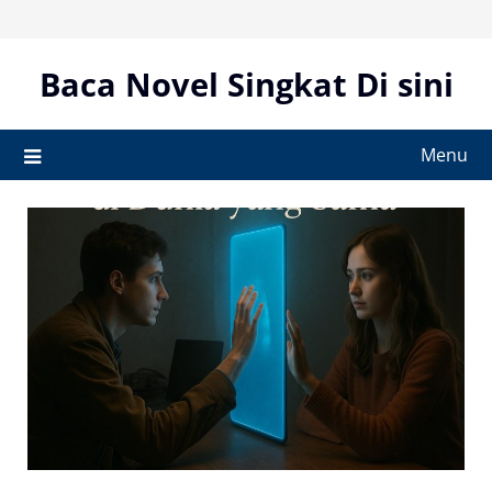
Skip
to
content
Baca Novel Singkat Di sini
Menu