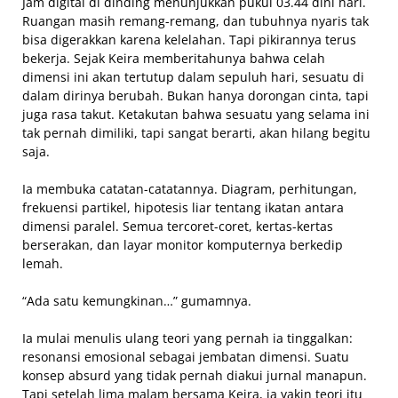
Jam digital di dinding menunjukkan pukul 03.44 dini hari.
Ruangan masih remang-remang, dan tubuhnya nyaris tak
bisa digerakkan karena kelelahan. Tapi pikirannya terus
bekerja. Sejak Keira memberitahunya bahwa celah
dimensi ini akan tertutup dalam sepuluh hari, sesuatu di
dalam dirinya berubah. Bukan hanya dorongan cinta, tapi
juga rasa takut. Ketakutan bahwa sesuatu yang selama ini
tak pernah dimiliki, tapi sangat berarti, akan hilang begitu
saja.
Ia membuka catatan-catatannya. Diagram, perhitungan,
frekuensi partikel, hipotesis liar tentang ikatan antara
dimensi paralel. Semua tercoret-coret, kertas-kertas
berserakan, dan layar monitor komputernya berkedip
lemah.
“Ada satu kemungkinan…” gumamnya.
Ia mulai menulis ulang teori yang pernah ia tinggalkan:
resonansi emosional sebagai jembatan dimensi. Suatu
konsep absurd yang tidak pernah diakui jurnal manapun.
Tapi setelah lima malam bersama Keira, ia yakin teori itu