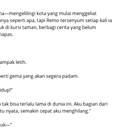
ma—mengelilingi kota yang mulai menggeliat
anya seperti apa, tapi Remo tersenyum setiap kali ia
uk di kursi taman, berbagi cerita yang belum
napas.
tampak letih.
seperti gema yang akan segera padam.
idup!”
k bisa terlalu lama di dunia ini. Aku bagian dari
ktu nyata, semakin cepat aku menghilang.”
muk—”