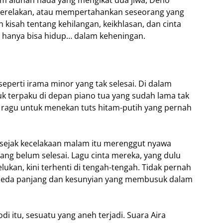
 alunan nada yang mengikat dua jiwa, Deno
 merelakan, atau mempertahankan seseorang yang
kisah tentang kehilangan, keikhlasan, dan cinta
g hanya bisa hidup… dalam keheningan.
seperti irama minor yang tak selesai. Di dalam
k terpaku di depan piano tua yang sudah lama tak
a, ragu untuk menekan tuts hitam-putih yang pernah
un sejak kecelakaan malam itu merenggut nyawa
yang belum selesai. Lagu cinta mereka, yang dulu
lukan, kini terhenti di tengah-tengah. Tidak pernah
a jeda panjang dan kesunyian yang membusuk dalam
itu, sesuatu yang aneh terjadi. Suara Aira