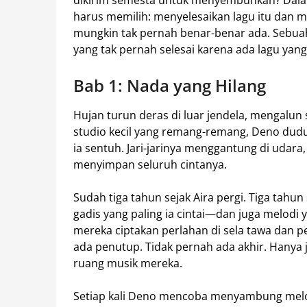
dikirim semesta untuk menyembuhkan? Dalam
harus memilih: menyelesaikan lagu itu dan
mungkin tak pernah benar-benar ada. Sebuah 
yang tak pernah selesai karena ada lagu yan
Bab 1: Nada yang Hilang
Hujan turun deras di luar jendela, mengalun 
studio kecil yang remang-remang, Deno dudu
ia sentuh. Jari-jarinya menggantung di udar
menyimpan seluruh cintanya.
Sudah tiga tahun sejak Aira pergi. Tiga tah
gadis yang paling ia cintai—dan juga melodi 
mereka ciptakan perlahan di sela tawa dan pe
ada penutup. Tidak pernah ada akhir. Hany
ruang musik mereka.
Setiap kali Deno mencoba menyambung melodi 