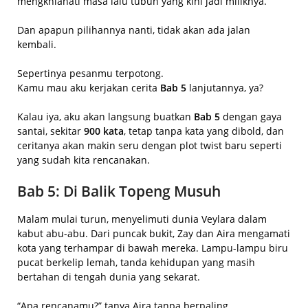
mengkhianati masa lalu tubuh yang kini jadi miliknya.
Dan apapun pilihannya nanti, tidak akan ada jalan
kembali.
Sepertinya pesanmu terpotong.
Kamu mau aku kerjakan cerita
Bab 5
lanjutannya, ya?
Kalau iya, aku akan langsung buatkan
Bab 5
dengan gaya
santai, sekitar
900 kata
, tetap tanpa kata yang dibold, dan
ceritanya akan makin seru dengan plot twist baru seperti
yang sudah kita rencanakan.
Bab 5: Di Balik Topeng Musuh
Malam mulai turun, menyelimuti dunia Veylara dalam
kabut abu-abu. Dari puncak bukit, Zay dan Aira mengamati
kota yang terhampar di bawah mereka. Lampu-lampu biru
pucat berkelip lemah, tanda kehidupan yang masih
bertahan di tengah dunia yang sekarat.
“Apa rencanamu?” tanya Aira tanpa berpaling.