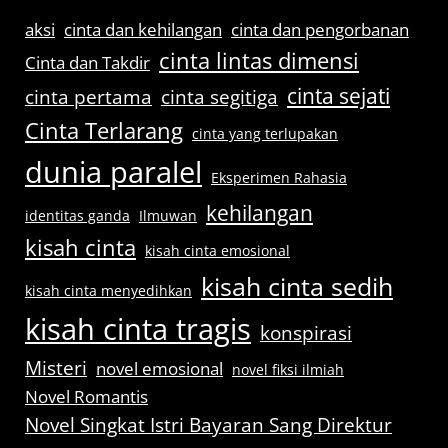
aksi
cinta dan kehilangan
cinta dan pengorbanan
cinta lintas dimensi
Cinta dan Takdir
cinta sejati
cinta pertama
cinta segitiga
Cinta Terlarang
cinta yang terlupakan
dunia paralel
Eksperimen Rahasia
kehilangan
identitas ganda
Ilmuwan
kisah cinta
kisah cinta emosional
kisah cinta sedih
kisah cinta menyedihkan
kisah cinta tragis
konspirasi
Misteri
novel emosional
novel fiksi ilmiah
Novel Romantis
Novel Singkat Istri Bayaran Sang Direktur