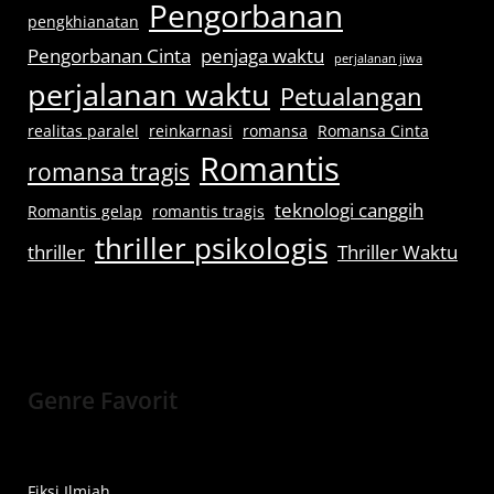
Pengorbanan
pengkhianatan
Pengorbanan Cinta
penjaga waktu
perjalanan jiwa
perjalanan waktu
Petualangan
realitas paralel
reinkarnasi
romansa
Romansa Cinta
Romantis
romansa tragis
teknologi canggih
Romantis gelap
romantis tragis
thriller psikologis
thriller
Thriller Waktu
Genre Favorit
Fiksi Ilmiah