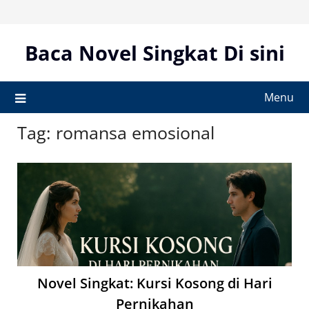
Skip
to
content
Baca Novel Singkat Di sini
Menu
Tag:
romansa emosional
Novel Singkat: Kursi Kosong di Hari
Pernikahan