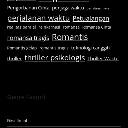
Pengorbanan Cinta
penjaga waktu
perjalanan jiwa
perjalanan waktu
Petualangan
realitas paralel
reinkarnasi
romansa
Romansa Cinta
Romantis
romansa tragis
teknologi canggih
Romantis gelap
romantis tragis
thriller psikologis
thriller
Thriller Waktu
Genre Favorit
Fiksi Ilmiah