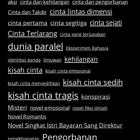
aksi
cinta dan kehilangan
cinta dan pengorbanan
cinta lintas dimensi
Cinta dan Takdir
cinta sejati
cinta pertama
cinta segitiga
Cinta Terlarang
cinta yang terlupakan
dunia paralel
Eksperimen Rahasia
kehilangan
identitas ganda
Ilmuwan
kisah cinta
kisah cinta emosional
kisah cinta sedih
kisah cinta menyedihkan
kisah cinta tragis
konspirasi
Misteri
novel emosional
novel fiksi ilmiah
Novel Romantis
Novel Singkat Istri Bayaran Sang Direktur
Pengorbanan
pengkhianatan