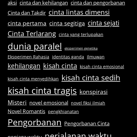
aksi
cinta dan kehilangan
cinta dan pengorbanan
cinta lintas dimensi
Cinta dan Takdir
cinta sejati
cinta pertama
cinta segitiga
Cinta Terlarang
cinta yang terlupakan
dunia paralel
eksperimen genetika
Eksperimen Rahasia
identitas ganda
Ilmuwan
kisah cinta
kehilangan
kisah cinta emosional
kisah cinta sedih
kisah cinta menyedihkan
kisah cinta tragis
konspirasi
Misteri
novel emosional
novel fiksi ilmiah
Novel Romantis
pengkhianatan
Pengorbanan
Pengorbanan Cinta
perjalanan waktu
penjaga waktu