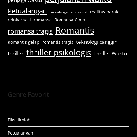
Petualangan
realitas paralel
petualangan emosional
reinkarnasi
romansa
Romansa Cinta
Romantis
romansa tragis
teknologi canggih
Romantis gelap
romantis tragis
thriller psikologis
thriller
Thriller Waktu
Genre Favorit
Fiksi Ilmiah
Petualangan