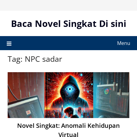
Skip
to
content
Baca Novel Singkat Di sini
Menu
Tag:
NPC sadar
Novel Singkat: Anomali Kehidupan
Virtual