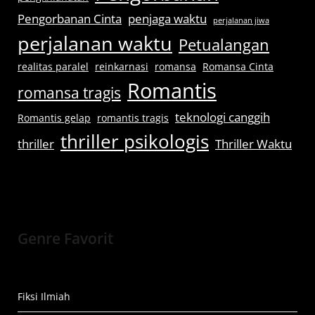
Pengorbanan Cinta
penjaga waktu
perjalanan jiwa
perjalanan waktu
Petualangan
realitas paralel
reinkarnasi
romansa
Romansa Cinta
Romantis
romansa tragis
teknologi canggih
Romantis gelap
romantis tragis
thriller psikologis
thriller
Thriller Waktu
Genre Favorit
Fiksi Ilmiah