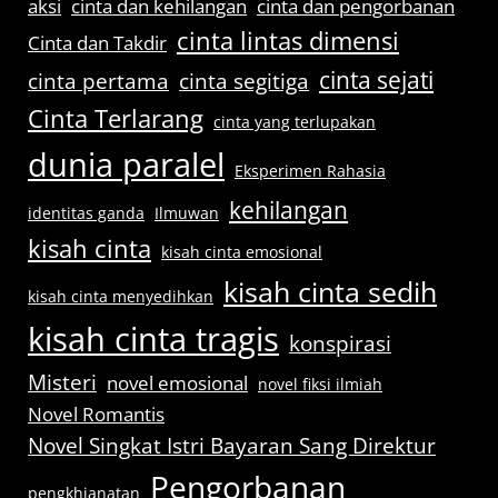
aksi
cinta dan kehilangan
cinta dan pengorbanan
cinta lintas dimensi
Cinta dan Takdir
cinta sejati
cinta pertama
cinta segitiga
Cinta Terlarang
cinta yang terlupakan
dunia paralel
Eksperimen Rahasia
kehilangan
identitas ganda
Ilmuwan
kisah cinta
kisah cinta emosional
kisah cinta sedih
kisah cinta menyedihkan
kisah cinta tragis
konspirasi
Misteri
novel emosional
novel fiksi ilmiah
Novel Romantis
Novel Singkat Istri Bayaran Sang Direktur
Pengorbanan
pengkhianatan