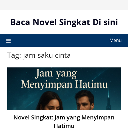
Skip
to
content
Baca Novel Singkat Di sini
Menu
Tag:
jam saku cinta
Novel Singkat: Jam yang Menyimpan
Hatimu