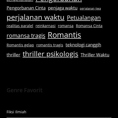
Pengorbanan Cinta
penjaga waktu
perjalanan jiwa
perjalanan waktu
Petualangan
realitas paralel
reinkarnasi
romansa
Romansa Cinta
Romantis
romansa tragis
teknologi canggih
Romantis gelap
romantis tragis
thriller psikologis
thriller
Thriller Waktu
Genre Favorit
Fiksi Ilmiah