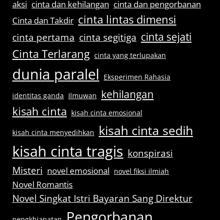
aksi
cinta dan kehilangan
cinta dan pengorbanan
cinta lintas dimensi
Cinta dan Takdir
cinta sejati
cinta pertama
cinta segitiga
Cinta Terlarang
cinta yang terlupakan
dunia paralel
Eksperimen Rahasia
kehilangan
identitas ganda
Ilmuwan
kisah cinta
kisah cinta emosional
kisah cinta sedih
kisah cinta menyedihkan
kisah cinta tragis
konspirasi
Misteri
novel emosional
novel fiksi ilmiah
Novel Romantis
Novel Singkat Istri Bayaran Sang Direktur
Pengorbanan
pengkhianatan