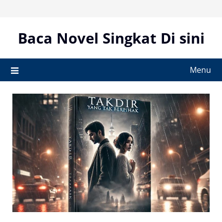
Skip
to
content
Baca Novel Singkat Di sini
Menu