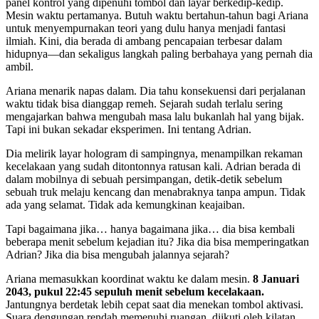
panel kontrol yang dipenuhi tombol dan layar berkedip-kedip.
Mesin waktu pertamanya. Butuh waktu bertahun-tahun bagi Ariana
untuk menyempurnakan teori yang dulu hanya menjadi fantasi
ilmiah. Kini, dia berada di ambang pencapaian terbesar dalam
hidupnya—dan sekaligus langkah paling berbahaya yang pernah dia
ambil.
Ariana menarik napas dalam. Dia tahu konsekuensi dari perjalanan
waktu tidak bisa dianggap remeh. Sejarah sudah terlalu sering
mengajarkan bahwa mengubah masa lalu bukanlah hal yang bijak.
Tapi ini bukan sekadar eksperimen. Ini tentang Adrian.
Dia melirik layar hologram di sampingnya, menampilkan rekaman
kecelakaan yang sudah ditontonnya ratusan kali. Adrian berada di
dalam mobilnya di sebuah persimpangan, detik-detik sebelum
sebuah truk melaju kencang dan menabraknya tanpa ampun. Tidak
ada yang selamat. Tidak ada kemungkinan keajaiban.
Tapi bagaimana jika… hanya bagaimana jika… dia bisa kembali
beberapa menit sebelum kejadian itu? Jika dia bisa memperingatkan
Adrian? Jika dia bisa mengubah jalannya sejarah?
Ariana memasukkan koordinat waktu ke dalam mesin.
8 Januari
2043, pukul 22:45 sepuluh menit sebelum kecelakaan.
Jantungnya berdetak lebih cepat saat dia menekan tombol aktivasi.
Suara dengungan rendah memenuhi ruangan, diikuti oleh kilatan