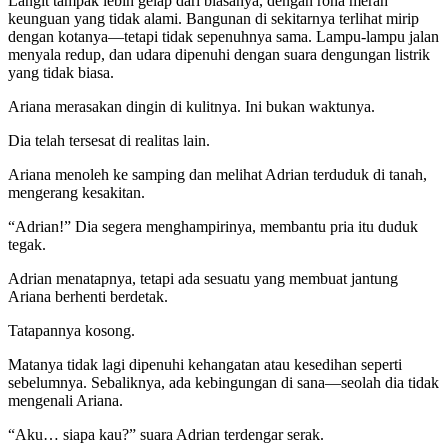
Langit tampak lebih gelap dari biasanya, dengan rona merah
keunguan yang tidak alami. Bangunan di sekitarnya terlihat mirip
dengan kotanya—tetapi tidak sepenuhnya sama. Lampu-lampu jalan
menyala redup, dan udara dipenuhi dengan suara dengungan listrik
yang tidak biasa.
Ariana merasakan dingin di kulitnya. Ini bukan waktunya.
Dia telah tersesat di realitas lain.
Ariana menoleh ke samping dan melihat Adrian terduduk di tanah,
mengerang kesakitan.
“Adrian!” Dia segera menghampirinya, membantu pria itu duduk
tegak.
Adrian menatapnya, tetapi ada sesuatu yang membuat jantung
Ariana berhenti berdetak.
Tatapannya kosong.
Matanya tidak lagi dipenuhi kehangatan atau kesedihan seperti
sebelumnya. Sebaliknya, ada kebingungan di sana—seolah dia tidak
mengenali Ariana.
“Aku… siapa kau?” suara Adrian terdengar serak.