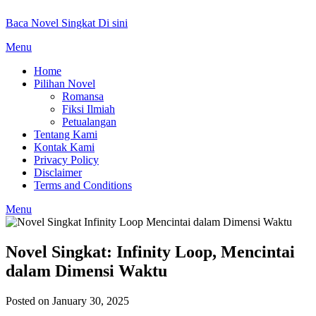
Skip
Baca Novel Singkat Di sini
to
content
Menu
Home
Pilihan Novel
Romansa
Fiksi Ilmiah
Petualangan
Tentang Kami
Kontak Kami
Privacy Policy
Disclaimer
Terms and Conditions
Menu
Novel Singkat: Infinity Loop, Mencintai
dalam Dimensi Waktu
Posted on January 30, 2025