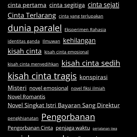
cinta sejati
cinta pertama
cinta segitiga
Cinta Terlarang
cinta yang terlupakan
dunia paralel
Eksperimen Rahasia
kehilangan
identitas ganda
Ilmuwan
kisah cinta
kisah cinta emosional
kisah cinta sedih
kisah cinta menyedihkan
kisah cinta tragis
konspirasi
Misteri
novel emosional
novel fiksi ilmiah
Novel Romantis
Novel Singkat Istri Bayaran Sang Direktur
Pengorbanan
pengkhianatan
Pengorbanan Cinta
penjaga waktu
perjalanan jiwa