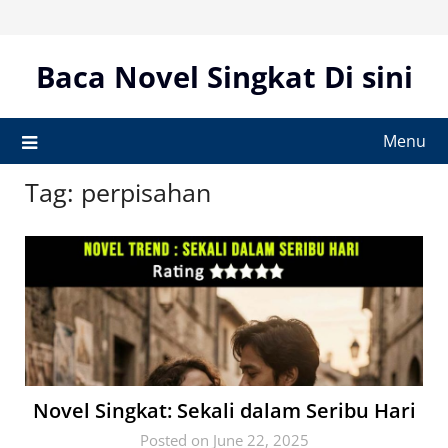
Skip
to
content
Baca Novel Singkat Di sini
Menu
Tag:
perpisahan
Novel Singkat: Sekali dalam Seribu Hari
Posted on June 22, 2025