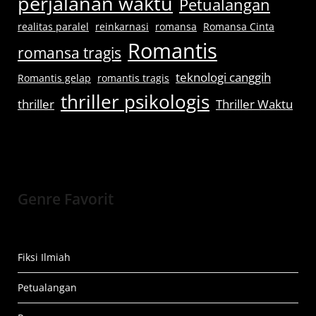
perjalanan waktu
Petualangan
realitas paralel
reinkarnasi
romansa
Romansa Cinta
Romantis
romansa tragis
teknologi canggih
Romantis gelap
romantis tragis
thriller psikologis
thriller
Thriller Waktu
Genre Favorit
Fiksi Ilmiah
Petualangan