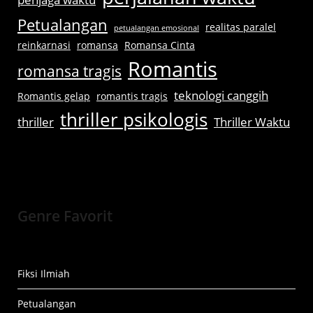
Petualangan
realitas paralel
petualangan emosional
reinkarnasi
romansa
Romansa Cinta
Romantis
romansa tragis
teknologi canggih
Romantis gelap
romantis tragis
thriller psikologis
thriller
Thriller Waktu
Genre Favorit
Fiksi Ilmiah
Petualangan