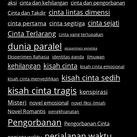
aksi
cinta dan kehilangan
cinta dan pengorbanan
cinta lintas dimensi
Cinta dan Takdir
cinta sejati
cinta pertama
cinta segitiga
Cinta Terlarang
cinta yang terlupakan
dunia paralel
eksperimen genetika
Eksperimen Rahasia
identitas ganda
Ilmuwan
kisah cinta
kehilangan
kisah cinta emosional
kisah cinta sedih
kisah cinta menyedihkan
kisah cinta tragis
konspirasi
Misteri
novel emosional
novel fiksi ilmiah
Novel Romantis
pengkhianatan
Pengorbanan
Pengorbanan Cinta
perjalanan waktu
penjaga waktu