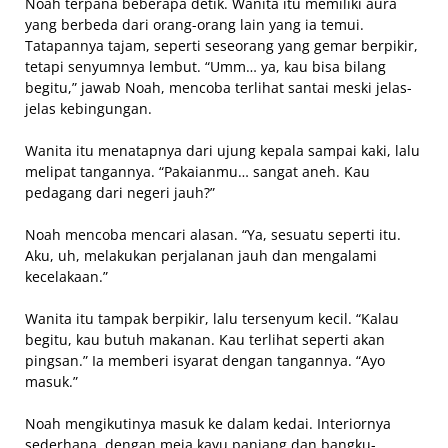
Noah terpana beberapa detik. Wanita itu memiliki aura
yang berbeda dari orang-orang lain yang ia temui.
Tatapannya tajam, seperti seseorang yang gemar berpikir,
tetapi senyumnya lembut. “Umm… ya, kau bisa bilang
begitu,” jawab Noah, mencoba terlihat santai meski jelas-
jelas kebingungan.
Wanita itu menatapnya dari ujung kepala sampai kaki, lalu
melipat tangannya. “Pakaianmu… sangat aneh. Kau
pedagang dari negeri jauh?”
Noah mencoba mencari alasan. “Ya, sesuatu seperti itu.
Aku, uh, melakukan perjalanan jauh dan mengalami
kecelakaan.”
Wanita itu tampak berpikir, lalu tersenyum kecil. “Kalau
begitu, kau butuh makanan. Kau terlihat seperti akan
pingsan.” Ia memberi isyarat dengan tangannya. “Ayo
masuk.”
Noah mengikutinya masuk ke dalam kedai. Interiornya
sederhana, dengan meja kayu panjang dan bangku-