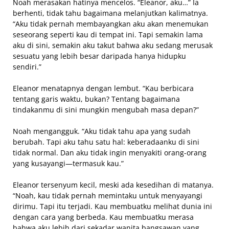
Noah merasakan hatinya mencelos. “Eleanor, aku…” Ia
berhenti, tidak tahu bagaimana melanjutkan kalimatnya.
“Aku tidak pernah membayangkan aku akan menemukan
seseorang seperti kau di tempat ini. Tapi semakin lama
aku di sini, semakin aku takut bahwa aku sedang merusak
sesuatu yang lebih besar daripada hanya hidupku
sendiri.”
Eleanor menatapnya dengan lembut. “Kau berbicara
tentang garis waktu, bukan? Tentang bagaimana
tindakanmu di sini mungkin mengubah masa depan?”
Noah mengangguk. “Aku tidak tahu apa yang sudah
berubah. Tapi aku tahu satu hal: keberadaanku di sini
tidak normal. Dan aku tidak ingin menyakiti orang-orang
yang kusayangi—termasuk kau.”
Eleanor tersenyum kecil, meski ada kesedihan di matanya.
“Noah, kau tidak pernah memintaku untuk menyayangi
dirimu. Tapi itu terjadi. Kau membuatku melihat dunia ini
dengan cara yang berbeda. Kau membuatku merasa
bahwa aku lebih dari sekadar wanita bangsawan yang