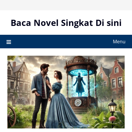
Skip
to
content
Baca Novel Singkat Di sini
Menu