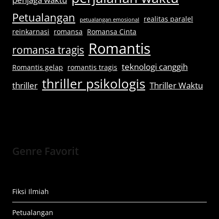
Petualangan
realitas paralel
petualangan emosional
reinkarnasi
romansa
Romansa Cinta
Romantis
romansa tragis
teknologi canggih
Romantis gelap
romantis tragis
thriller psikologis
thriller
Thriller Waktu
Genre Favorit
Fiksi Ilmiah
Petualangan