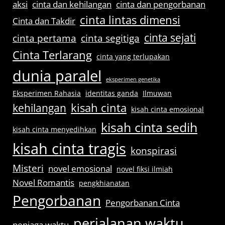
aksi
cinta dan kehilangan
cinta dan pengorbanan
cinta lintas dimensi
Cinta dan Takdir
cinta sejati
cinta pertama
cinta segitiga
Cinta Terlarang
cinta yang terlupakan
dunia paralel
eksperimen genetika
Eksperimen Rahasia
identitas ganda
Ilmuwan
kisah cinta
kehilangan
kisah cinta emosional
kisah cinta sedih
kisah cinta menyedihkan
kisah cinta tragis
konspirasi
Misteri
novel emosional
novel fiksi ilmiah
Novel Romantis
pengkhianatan
Pengorbanan
Pengorbanan Cinta
perjalanan waktu
penjaga waktu