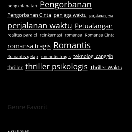
Pengorbanan
pengkhianatan
Pengorbanan Cinta
penjaga waktu
perjalanan jiwa
perjalanan waktu
Petualangan
realitas paralel
reinkarnasi
romansa
Romansa Cinta
Romantis
romansa tragis
teknologi canggih
Romantis gelap
romantis tragis
thriller psikologis
thriller
Thriller Waktu
Genre Favorit
Fiksi Ilmiah