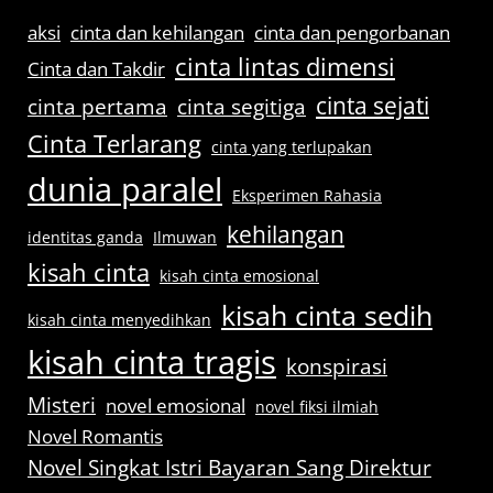
aksi
cinta dan kehilangan
cinta dan pengorbanan
cinta lintas dimensi
Cinta dan Takdir
cinta sejati
cinta pertama
cinta segitiga
Cinta Terlarang
cinta yang terlupakan
dunia paralel
Eksperimen Rahasia
kehilangan
identitas ganda
Ilmuwan
kisah cinta
kisah cinta emosional
kisah cinta sedih
kisah cinta menyedihkan
kisah cinta tragis
konspirasi
Misteri
novel emosional
novel fiksi ilmiah
Novel Romantis
Novel Singkat Istri Bayaran Sang Direktur