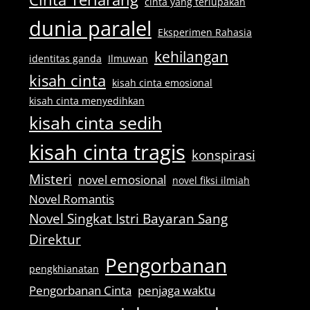
cinta yang terlupakan
dunia paralel
Eksperimen Rahasia
kehilangan
identitas ganda
Ilmuwan
kisah cinta
kisah cinta emosional
kisah cinta menyedihkan
kisah cinta sedih
kisah cinta tragis
konspirasi
Misteri
novel emosional
novel fiksi ilmiah
Novel Romantis
Novel Singkat Istri Bayaran Sang
Direktur
Pengorbanan
pengkhianatan
Pengorbanan Cinta
penjaga waktu