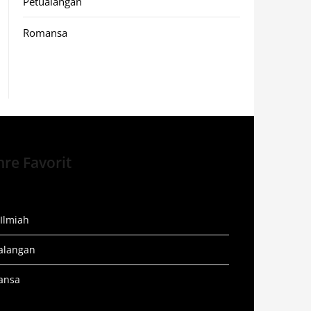
Petualangan
Romansa
re Favorit
 Ilmiah
alangan
ansa