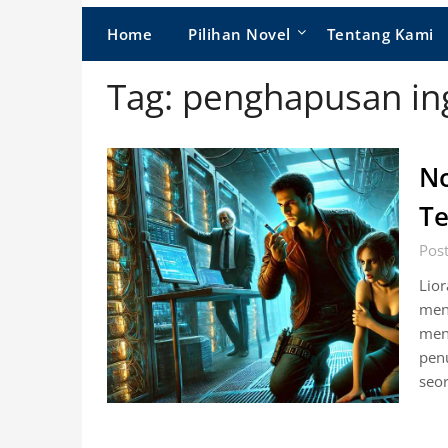
Home
Pilihan Novel
Tentang Kami
Tag:
penghapusan in
No
Te
Post
Lior
men
men
penu
seor