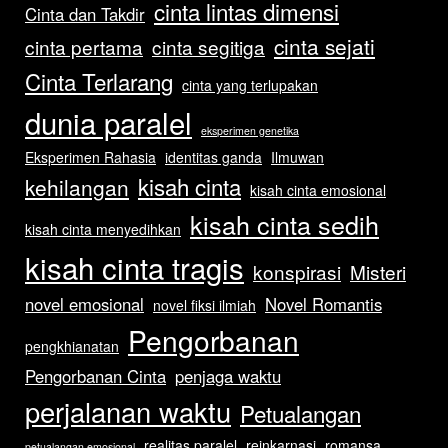
cinta lintas dimensi
Cinta dan Takdir
cinta sejati
cinta pertama
cinta segitiga
Cinta Terlarang
cinta yang terlupakan
dunia paralel
eksperimen genetika
Eksperimen Rahasia
identitas ganda
Ilmuwan
kisah cinta
kehilangan
kisah cinta emosional
kisah cinta sedih
kisah cinta menyedihkan
kisah cinta tragis
konspirasi
Misteri
novel emosional
Novel Romantis
novel fiksi ilmiah
Pengorbanan
pengkhianatan
Pengorbanan Cinta
penjaga waktu
perjalanan waktu
Petualangan
realitas paralel
reinkarnasi
romansa
petualangan emosional