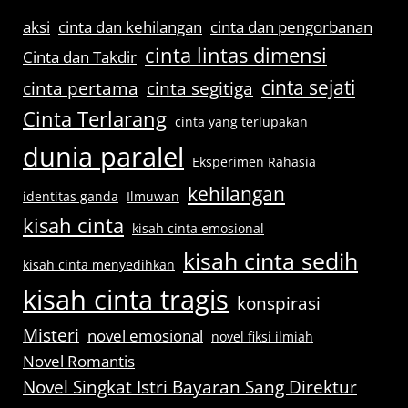
aksi
cinta dan kehilangan
cinta dan pengorbanan
cinta lintas dimensi
Cinta dan Takdir
cinta sejati
cinta pertama
cinta segitiga
Cinta Terlarang
cinta yang terlupakan
dunia paralel
Eksperimen Rahasia
kehilangan
identitas ganda
Ilmuwan
kisah cinta
kisah cinta emosional
kisah cinta sedih
kisah cinta menyedihkan
kisah cinta tragis
konspirasi
Misteri
novel emosional
novel fiksi ilmiah
Novel Romantis
Novel Singkat Istri Bayaran Sang Direktur