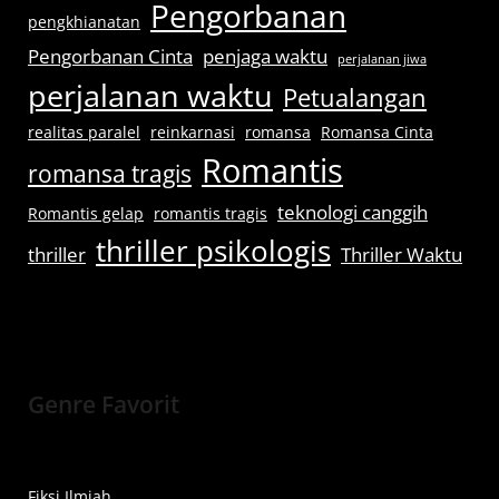
Pengorbanan
pengkhianatan
Pengorbanan Cinta
penjaga waktu
perjalanan jiwa
perjalanan waktu
Petualangan
realitas paralel
reinkarnasi
romansa
Romansa Cinta
Romantis
romansa tragis
teknologi canggih
Romantis gelap
romantis tragis
thriller psikologis
thriller
Thriller Waktu
Genre Favorit
Fiksi Ilmiah