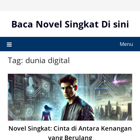
Skip
to
content
Baca Novel Singkat Di sini
Menu
Tag:
dunia digital
Novel Singkat: Cinta di Antara Kenangan
yang Berulang