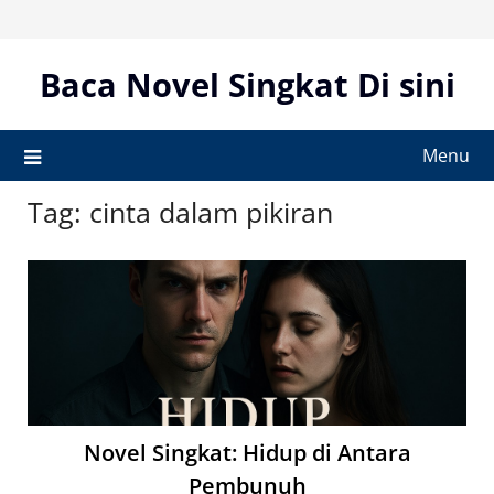
Skip
to
content
Baca Novel Singkat Di sini
Menu
Tag:
cinta dalam pikiran
Novel Singkat: Hidup di Antara
Pembunuh