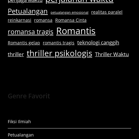
Petualangan
realitas paralel
petualangan emosional
reinkarnasi
romansa
Romansa Cinta
Romantis
romansa tragis
teknologi canggih
Romantis gelap
romantis tragis
thriller psikologis
thriller
Thriller Waktu
Genre Favorit
Fiksi Ilmiah
Petualangan