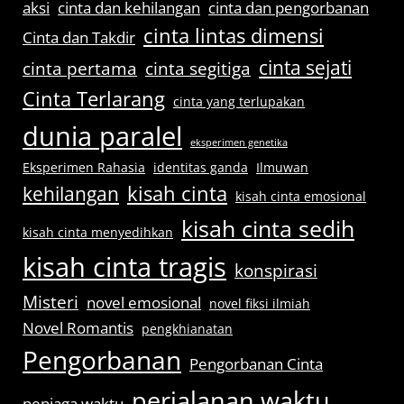
aksi
cinta dan kehilangan
cinta dan pengorbanan
cinta lintas dimensi
Cinta dan Takdir
cinta sejati
cinta pertama
cinta segitiga
Cinta Terlarang
cinta yang terlupakan
dunia paralel
eksperimen genetika
Eksperimen Rahasia
identitas ganda
Ilmuwan
kisah cinta
kehilangan
kisah cinta emosional
kisah cinta sedih
kisah cinta menyedihkan
kisah cinta tragis
konspirasi
Misteri
novel emosional
novel fiksi ilmiah
Novel Romantis
pengkhianatan
Pengorbanan
Pengorbanan Cinta
perjalanan waktu
penjaga waktu